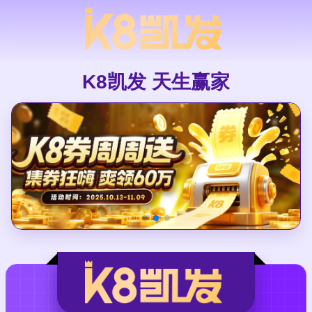
K8凯发 天生赢家